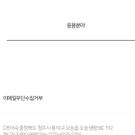
응용분야
이메일무단수집거부
(28164) 충청북도 청주시 흥덕구 오송읍 오송생명9로 192
Tel : 043-900-9982 Fax : 070-4015-2204