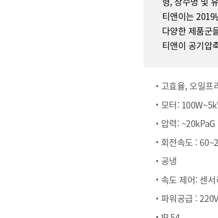
형, 장수명 및 
티앤이는 201
다양한 제품군을
티앤이 공기압축
고효율, 오일프리
모터: 100W~5
압력: ~20kPaG
회전속도 : 60~
공냉
속도 제어: 센서
파워공급 : 220Va
IP 54