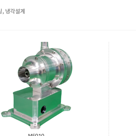
링, 냉각설계