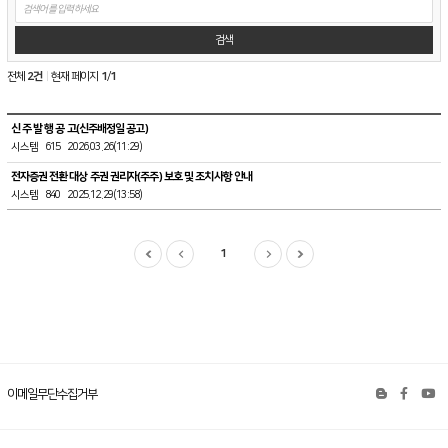
게
시
판
검
검색
색
전체
2건
현재 페이지
1
/
1
공
신 주 발 행 공 고(신주배정일 공고)
지
시스템
615
2026.03.26(11:29)
사
항
테
전자증권 전환 대상 주권 권리자(주주) 보호 및 조치사항 안내
스
시스템
840
2025.12.29(13:58)
트
목
록
1
이메일무단수집거부