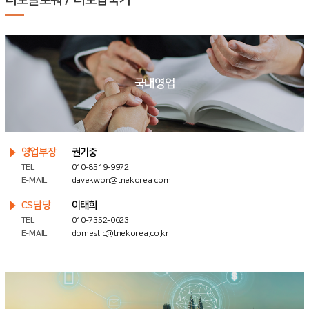
국내영업
영업부장
권기중
TEL
010-8519-9972
E-MAIL
davekwon@tnekorea.com
CS담당
이태희
TEL
010-7352-0623
E-MAIL
domestic@tnekorea.co.kr