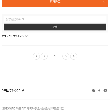
전자공고
IR자료
게
시
보고서
판
검
검색
색
공시
전체
0건
현재 페이지
1
/
1
공
지
사
1
항
테
스
트
목
록
이메일무단수집거부
(28164) 충청북도 청주시 흥덕구 오송읍 오송생명9로 192