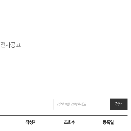
전자공고
게
검색
시
판
검
색
작성자
조회수
등록일