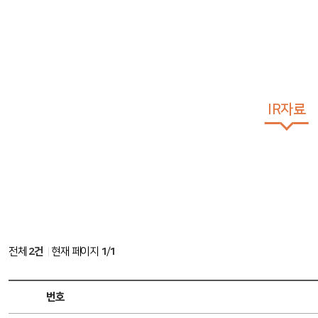
IR자료
전체
2건
현재 페이지
1
/
1
공
번호
지
사