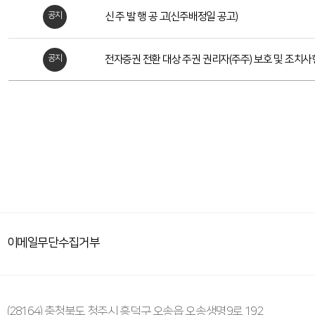
항
공지
신 주 발 행 공 고(신주배정일 공고)
테
스
트
공지
전자증권 전환 대상 주권 권리자(주주) 보호 및 조치사
목
록
이메일무단수집거부
(28164) 충청북도 청주시 흥덕구 오송읍 오송생명9로 192